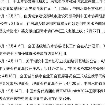
7~25日，中国水协受委托组织开展城市节水社会满意度调查工作；
领导看望慰问供水界泰斗宋仁元；1月25日，中国水协分支机构
2月：2月2日，住房城乡建设部城市建设司领导到中国水协调研慰问
”公布；2月5日，住房城乡建设部村镇建设司领导到中国水协调研
径技术指南》英文版由国际水协(IWA)正式出版上线；2月27
3月：3月4~6日，全国省级地方水协秘书长工作会在杭州召开；3
统推进全面加强城市水资源节约集约利用。
4月：4月11日，关于增设中国水协职业技能培训基地的公告；4
年度盛会在青岛拉开序幕；4月17~21日，“中国水协2024年
；4月18日，全国城市供水企业工会联席委员会正式成立携手同
届九次常务理事会、理事会在青岛召开；4月20日，中国水协首
5月：5月14日，中国水务代表团出席IFATMunich2024国际
秀论文评选暨中国水业青年论坛在西安召开。