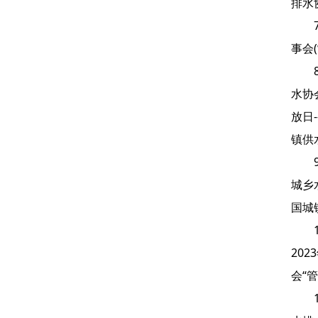
排水
事会
水协
放日
镇供
城乡
国城
20
会“