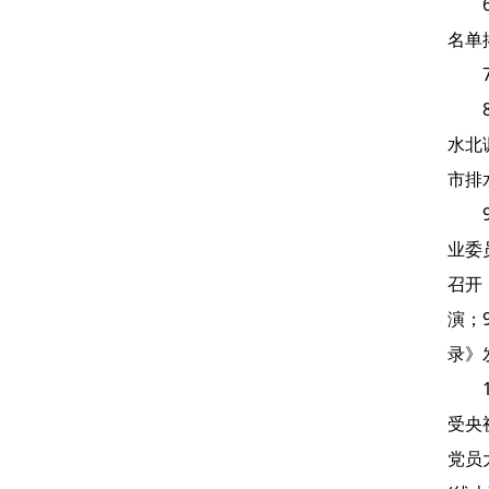
名单
水北
市排
业委
召开
演；
录》
受央
党员