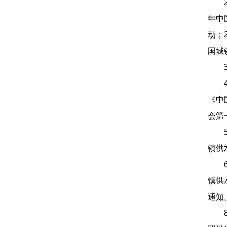
年中
动；
国城
《中
会第
镇供
镇供
通知