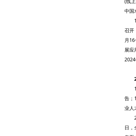
(线
中国
召开
月1
展应
20
告；
业人
日，