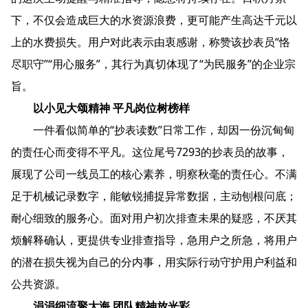
下，不仅会造成巨大的水资源浪费，更可能产生高达千元以
上的水费损失。用户对此表示由衷感谢，称赞该抄表员“恪
尽职守”“用心服务”，其行为真切体现了“为民服务”的企业宗
旨。
以小见大颂精神 平凡岗位树榜样
一件看似简单的“抄表读数”日常工作，却因一份沉甸甸
的责任心而变得不平凡。这位尾号7293的抄表员的故事，
展现了公司一线员工的核心素养，明察秋毫的责任心。不满
足于机械记录数字，能敏锐捕捉异常数据，主动刨根问底；
耐心细致的服务心。面对用户初次排查未果的疑惑，不厌其
烦解释确认，更提供专业排查指导，急用户之所急，将用户
的潜在损失视为自己的分内事，用实际行动守护用户利益和
公共资源。
涓涓细流聚大海 团队精神放光彩