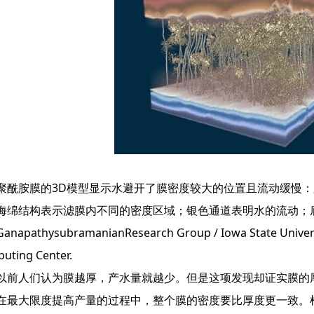
胺膜的3D模型显示水避开了膜密度较大的位置且流动缓慢：
海绵结构表示滤膜内不同的密度区域；银色通道表明水的流动；
napathysubramanianResearch Group / Iowa State Universi
uting Center.
人们认为膜越厚，产水量就越少。但是这项发现却证实膜的厚
在最大限度提高产量的过程中，整个膜的密度要比厚度更一致。