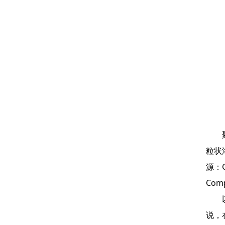
聚酰
粒状
源：Ga
Comp
以前
说，