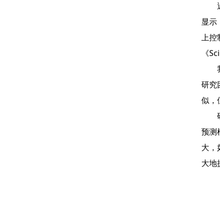
近日
显示
上控
《Sc
我们
研究
似，
研究
预测
大，
大地