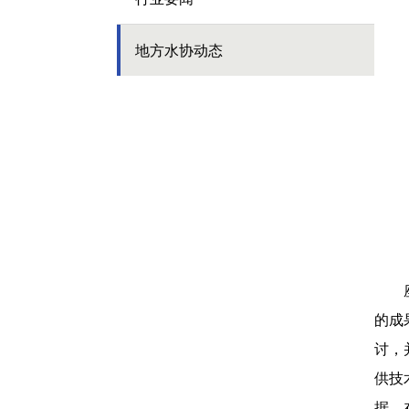
地方水协动态
的成
讨，
供技
据，