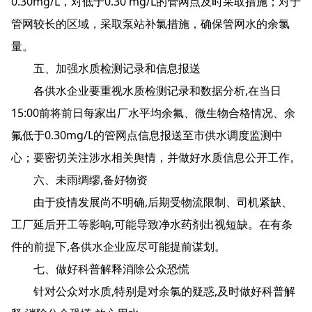
0.30mg/L，对低于0.30 mg/L的管网点及时采取措施；对于
管网较长的区域，采取泵站补氯措施，确保管网水的余氯
量。
五、加强水质检测记录和信息报送
各供水企业要重视水质检测记录和数据分析,在当日
15:00前将前日每家出厂水平均余氟、微生物合格情况、余
氟低于0.30mg/L的管网点信息报送至市供水调度监测中
心；要密切关注涉水相关舆情，并做好水质信息公开工作。
六、未雨绸缪,备好物资
由于疫情发展尚不明确,后期受物流限制、司机紧缺、
工厂延后开工等影响,可能导致净水药剂出视短缺。在有条
件的前提下,各供水企业应尽可能提前谋划。
七、做好科普解释消除公众恐慌
针对公众对水质,特别是对余氯的疑惑,及时做好科普解